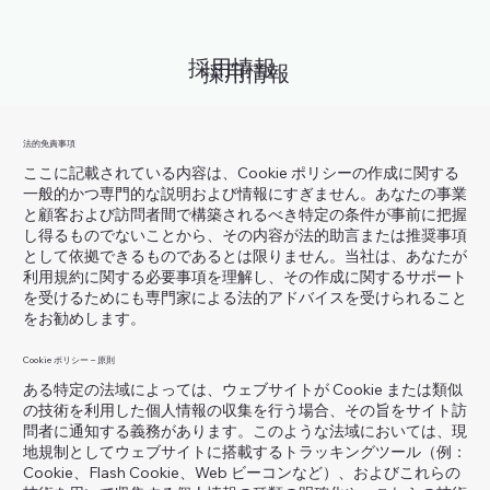
採用情報
採用情報
Cookie（クッキー）ポリシー
法的免責事項
ここに記載されている内容は、Cookie ポリシーの作成に関する
一般的かつ専門的な説明および情報にすぎません。あなたの事業
と顧客および訪問者間で構築されるべき特定の条件が事前に把握
し得るものでないことから、その内容が法的助言または推奨事項
として依拠できるものであるとは限りません。当社は、あなたが
利用規約に関する必要事項を理解し、その作成に関するサポート
を受けるためにも専門家による法的アドバイスを受けられること
をお勧めします。
Cookie ポリシー – 原則
ある特定の法域によっては、ウェブサイトが Cookie または類似
の技術を利用した個人情報の収集を行う場合、その旨をサイト訪
問者に通知する義務があります。このような法域においては、現
地規制としてウェブサイトに搭載するトラッキングツール（例：
Cookie、Flash Cookie、Web ビーコンなど）、およびこれらの